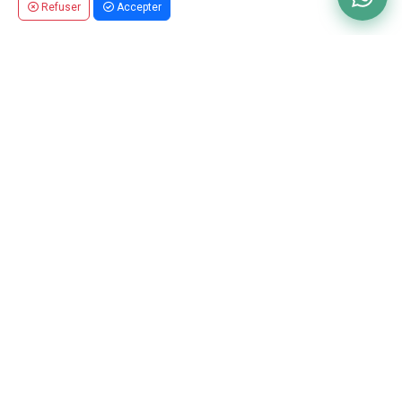
Refuser
Accepter
Débloquez la Puissance des Partenariats
d'Affiliation
Gagnez jusqu'à 10% sur
chaque parrainage !
Partenariat avec
TraderSignal.ai
et gagnez des
commissions généreuses en parrainant des traders sur
notre plateforme alimentée par l'IA. Que vous soyez un
particulier ou une entreprise, augmentez vos revenus
facilement.
10% de Commission
sur chaque parrainage réussi