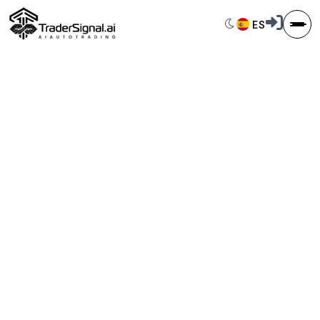
Switch to dark 
ES
Selector de